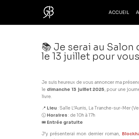
ACCUEIL
A
📚 Je serai au Salon
le 13 juillet pour vo
Je suis heureux de vous annoncer ma présen
le
dimanche 13 juillet 2025
, pour une journ
livre.
📍
Lieu
: Salle L’Aunis, La Tranche-sur-Mer (V
🕥
Horaires
: de 10h à 17h
🎟️
Entrée gratuite
J’y présenterai mon dernier roman,
Blockh