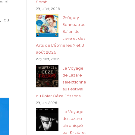
es et
Somb
29 juillet, 2026
Grégory
n, ou
Bonneau au
Salon du
Livre et des
Arts de L’Épine les 7 et 8
août 2026
27 juillet, 2026
Le Voyage
de Lazare
sélectionné
au Festival
du Polar Céze Frissons
29 juin, 2026
Le Voyage
de Lazare
chroniqué
par K-Libre,