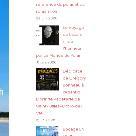
référence du polar et du
roman noir
23 juin, 2026
Le Voyage
de Lazare
mis à
l’honneur
par Le Monde du Polar
18 juin, 2026
Dédicace
de Grégory
Bonneau à
l’Atlantic
Librairie Papeterie de
Saint-Gilles-Croix-de-
Vie
8 juin, 2026
Bocage En