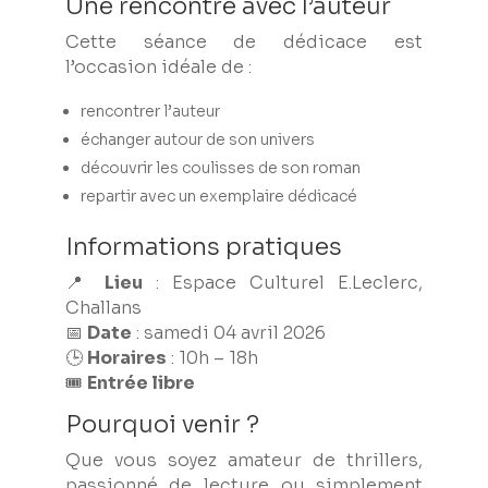
Une rencontre avec l’auteur
Cette séance de dédicace est
l’occasion idéale de :
rencontrer l’auteur
échanger autour de son univers
découvrir les coulisses de son roman
repartir avec un exemplaire dédicacé
Informations pratiques
📍
Lieu
: Espace Culturel E.Leclerc,
Challans
📅
Date
: samedi 04 avril 2026
🕒
Horaires
: 10h – 18h
🎟️
Entrée libre
Pourquoi venir ?
Que vous soyez amateur de thrillers,
passionné de lecture ou simplement